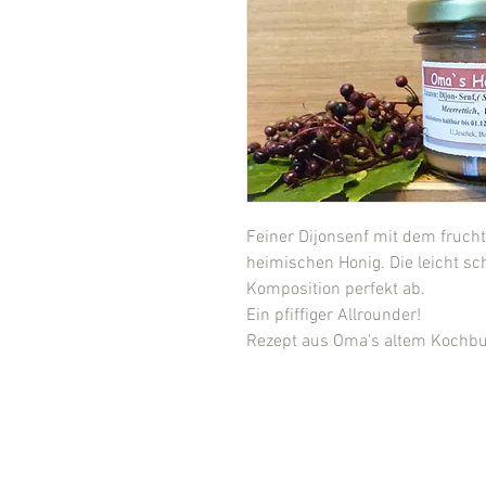
Feiner Dijonsenf mit dem fruch
heimischen Honig. Die leicht sc
Komposition perfekt ab.
Ein pfiffiger Allrounder!
Rezept aus Oma's altem Kochb