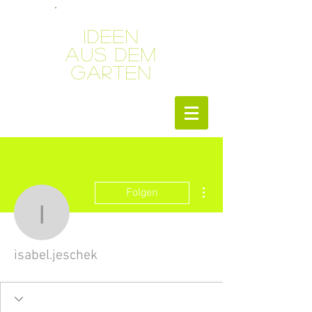
Ideen
aus dem
Garten
Weitere Optionen
Folgen
isabel.jeschek
isabel.jeschek