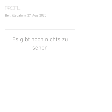
Profil
Beitrittsdatum: 27. Aug. 2020
Es gibt noch nichts zu
sehen
Wenn dieses Mitglied Infos über sich
selbst hinzufügt, erscheinen diese hier.
IDEEN AUS DEM GARTEN von Ursula Jäckle-
Jeschek